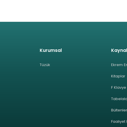
Kurumsal
Kayna
Tüzük
Ekrem E
Kitaplar
F Klavye
Tabelal
Bültenle
Faaliyet