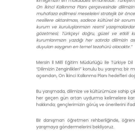
kimliğimizin en mukaddes emanetidir. Türkiye'
On İkinci Kalkınma Planı çerçevesinde dilimizin 
muhafaza edilmesi meseleleri stratejik bir öncel
nesillere aktarılması, sadece kültürel bir soru
kurum ve kuruluşlarımızın resmî yazışmalardan 
gözetmesi; Türkçeyi doğru, güzel ve etkili 
kurumlarımızın yazdığı her satırda dilimizin a
duyulan saygının en temel tezahürü olacaktır.”
Mersin İl Millî Eğitim Müdürlüğü ile Türkiye D
“Dilimizin Zenginlikleri” konulu bu yarışma; b
açısından, On İkinci Kalkınma Planı hedefleri doğ
Bu yarışmada, dilimize ve kültürümüze sahip ç
her geçen gün artan uydurma kelimelere karşı
hakkında; gençlerimizin görüş ve önerilerini ifad
Bir danışman öğretmen rehberliğinde, öğrencile
yarışmaya göndermelerini bekliyoruz.