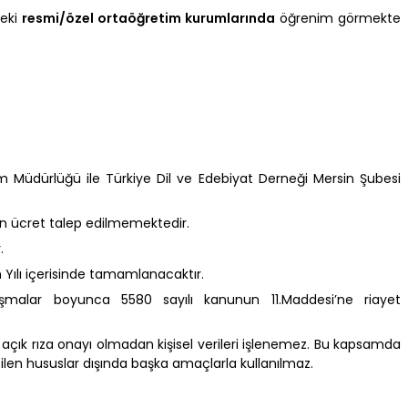
deki
resmi/özel ortaöğretim kurumlarında
öğrenim görmekte
im Müdürlüğü ile Türkiye Dil ve Edebiyat Derneği Mersin Şubesi
an ücret talep edilmemektedir.
.
Yılı içerisinde tamamlanacaktır.
ışmalar boyunca 5580 sayılı kanunun 11.Maddesi’ne riayet
 açık rıza onayı olmadan kişisel verileri işlenemez. Bu kapsamda
lirtilen hususlar dışında başka amaçlarla kullanılmaz.