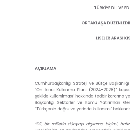
TÜRKİYE DİL VE E
ORTAKLAŞA DÜZENLEDİKL
LİSELER ARASI K
AÇIKLAMA
Cumhurbaşkanlığı Strateji ve Bütçe Başkanlığ
“On İkinci Kalkınma Planı (2024–2028)” kaps
şekilde kullanılması” hakkında tedbir kararına y
Başkanlığı Sektörler ve Kamu Yatırımları Ge
“Türkçenin doğru ve yerinde kullanımı” hakkında 
“Dil, bir milletin dünyayı algılama biçimi, hafı