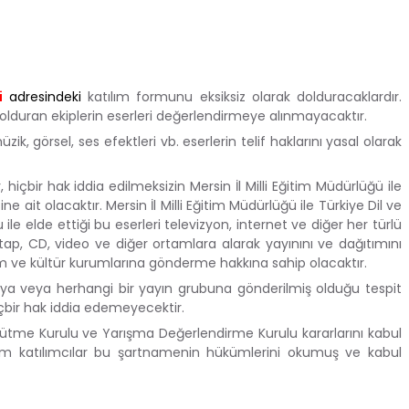
i
adresindeki
katılım formunu eksiksiz olarak dolduracaklardır.
lduran ekiplerin eserleri değerlendirmeye alınmayacaktır.
ik, görsel, ses efektleri vb. eserlerin telif haklarını yasal olarak
, hiçbir hak iddia edilmeksizin Mersin İl Milli Eğitim Müdürlüğü ile
e ait olacaktır. Mersin İl Milli Eğitim Müdürlüğü ile Türkiye Dil ve
le elde ettiği bu eserleri televizyon, internet ve diğer her türlü
tap, CD, video ve diğer ortamlara alarak yayınını ve dağıtımını
tim ve kültür kurumlarına gönderme hakkına sahip olacaktır.
aya veya herhangi bir yayın grubuna gönderilmiş olduğu tespit
hiçbir hak iddia edemeyecektir.
ürütme Kurulu ve Yarışma Değerlendirme Kurulu kararlarını kabul
tüm katılımcılar bu şartnamenin hükümlerini okumuş ve kabul