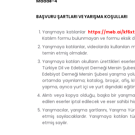
Madde-4
BAŞVURU ŞARTLARI VE YARIŞMA KOŞULLARI
Yarışmaya katılanlar
https://meb.ai/kf6xt
Katılım formu bulunmayan ve formu eksik do
Yarışmaya katılanlar, videolarda kullanılan müz
temin etmiş olmalıdır.
Yarışmaya katılan okulların ürettikleri eserler
Türkiye Dil ve Edebiyat Derneği Mersin Şubesin
Edebiyat Derneği Mersin Şubesi yarışma yolu i
ortamda yayınlama; katalog, broşür, afiş, ki
yapma, ayrıca yurt içi ve yurt dışındaki eği
Alıntı veya kopya olduğu, başka bir yarışm
edilen eserler iptal edilecek ve eser sahibi 
Yarışmacılar, yarışma şartlarını, Yarışma Y
etmiş sayılacaklardır. Yarışmaya katılan 
etmiş sayılır.