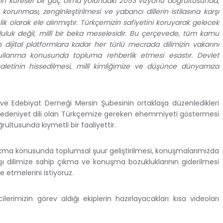
nin küresel bir güç olma yolundaki 2053 vizyonu doğrultusunda,
korunması, zenginleştirilmesi ve yabancı dillerin istilasına karşı
ik olarak ele alınmıştır. Türkçemizin safiyetini koruyarak gelecek
mluluk değil, millî bir beka meselesidir. Bu çerçevede, tüm kamu
dijital platformlara kadar her türlü mecrada dilimizin vakarını
kullanma konusunda topluma rehberlik etmesi esastır. Devlet
saletinin hissedilmesi, millî kimliğimize ve düşünce dünyamıza
il ve Edebiyat Derneği Mersin Şubesinin ortaklaşa düzenledikleri
ir medeniyet dili olan Türkçemize gereken ehemmiyeti göstermesi
rultusunda kıymetli bir faaliyettir.
ıkma konusunda toplumsal şuur geliştirilmesi, konuşmalarımızda
 dilimize sahip çıkma ve konuşma bozukluklarının giderilmesi
e etmelerini istiyoruz.
rimizin görev aldığı ekiplerin hazırlayacakları kısa videoları