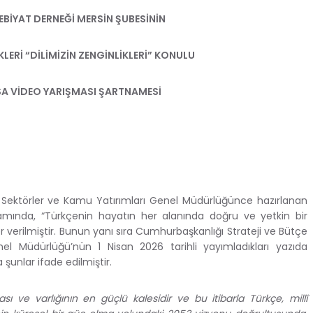
DEBİYAT DERNEĞİ MERSİN ŞUBESİNİN
ERİ “DİLİMİZİN ZENGİNLİKLERİ” KONULU
ISA VİDEO YARIŞMASI ŞARTNAMESİ
ı Sektörler ve Kamu Yatırımları Genel Müdürlüğünce hazırlanan
amında, “Türkçenin hayatın her alanında doğru ve yetkin bir
er verilmiştir. Bunun yanı sıra Cumhurbaşkanlığı Strateji ve Bütçe
nel Müdürlüğü’nün 1 Nisan 2026 tarihli yayımladıkları yazıda
şunlar ifade edilmiştir.
zası ve varlığının en güçlü kalesidir ve bu itibarla Türkçe, millî