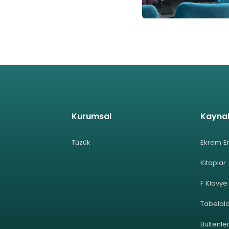
Kurumsal
Kayna
Tüzük
Ekrem E
Kitaplar
F Klavye
Tabelal
Bültenle