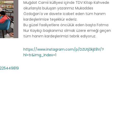
Muğdat Camii külliyesi içinde TDV Kitap Kahvede
okurlarıyla buluşan yazarımız Mukaddes
Özdoğan'a ve davete icabet eden tüm hanım
kardeşlerimize teşekkür ederiz.
Bu güzel faaliyetlere öncülük eden başta Fatma
Nur Kayıkçı başkanımız olmak üzere emeği geçen
tüm hanım kardeşlerimizi tebrik ediyoruz.
https://www.instagram.com/p/DZUtj0kjE8V/?
hl=tr&img_index=1
7225449819