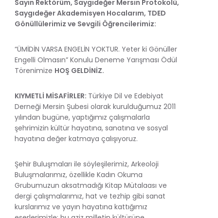
Sayın Rektörüm, Saygıdeğer Mersin Protokolü,
Saygıdeğer Akademisyen Hocalarım, TDED
Gönüllülerimiz ve Sevgili Öğrencilerimiz:
“ÜMİDİN VARSA ENGELİN YOKTUR. Yeter ki Gönüller
Engelli Olmasın” Konulu Deneme Yarışması Ödül
Törenimize
HOŞ GELDİNİZ.
KIYMETLİ MİSAFİRLER:
Türkiye Dil ve Edebiyat
Derneği Mersin Şubesi olarak kurulduğumuz 2011
yılından bugüne, yaptığımız çalışmalarla
şehrimizin kültür hayatına, sanatına ve sosyal
hayatına değer katmaya çalışıyoruz.
Şehir Buluşmaları ile söyleşilerimiz, Arkeoloji
Buluşmalarımız, özellikle Kadın Okuma
Grubumuzun aksatmadığı Kitap Mütalaası ve
dergi çalışmalarımız, hat ve tezhip gibi sanat
kurslarımız ve yayın hayatına kattığımız
eserlerimizle; bu aziz milletin kültürüne,