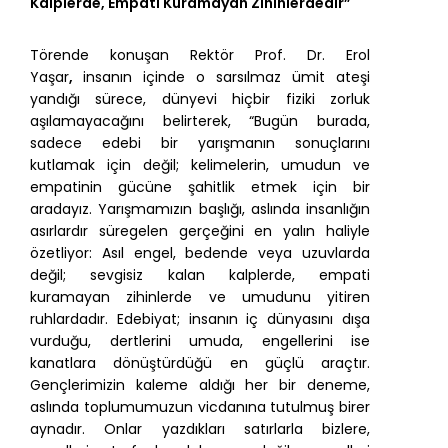
Kalplerde, Empati Kuramayan Zihinlerdedir”
Törende konuşan Rektör Prof. Dr. Erol
Yaşar
,
insanın içinde o sarsılmaz ümit ateşi
yandığı sürece, dünyevi hiçbir fiziki zorluk
aşılamayacağını belirterek, “Bugün burada,
sadece edebi bir yarışmanın sonuçlarını
kutlamak için değil; kelimelerin, umudun ve
empatinin gücüne şahitlik etmek için bir
aradayız. Yarışmamızın başlığı, aslında insanlığın
asırlardır süregelen gerçeğini en yalın haliyle
özetliyor: Asıl engel, bedende veya uzuvlarda
değil; sevgisiz kalan kalplerde, empati
kuramayan zihinlerde ve umudunu yitiren
ruhlardadır. Edebiyat; insanın iç dünyasını dışa
vurduğu, dertlerini umuda, engellerini ise
kanatlara dönüştürdüğü en güçlü araçtır.
Gençlerimizin kaleme aldığı her bir deneme,
aslında toplumumuzun vicdanına tutulmuş birer
aynadır. Onlar yazdıkları satırlarla bizlere,