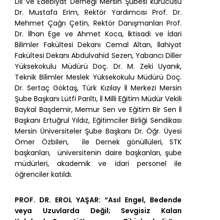
Dil ve Edebiyat Derneği Mersin Şubesi kurucusu
Dr. Mustafa Erim, Rektör Yardımcısı Prof. Dr.
Mehmet Çağrı Çetin, Rektör Danışmanları Prof.
Dr. İlhan Ege ve Ahmet Koca, İktisadi ve İdari
Bilimler Fakültesi Dekanı Cemal Altan, İlahiyat
Fakültesi Dekanı Abdulvahid Sezen, Yabancı Diller
Yüksekokulu Müdürü Doç. Dr. M. Zeki Uyanık,
Teknik Bilimler Meslek Yüksekokulu Müdürü Doç.
Dr. Sertaç Göktaş, Türk Kızılay İl Merkezi Mersin
Şube Başkanı Lütfi Parıltı, İl Milli Eğitim Müdür Vekili
Baykal Başdemir, Memur Sen ve Eğitim Bir Sen İl
Başkanı Ertuğrul Yıldız, Eğitimciler Birliği Sendikası
Mersin Üniversiteler Şube Başkanı Dr. Öğr. Üyesi
Ömer Özbilen, ile Dernek gönüllüleri, STK
başkanları, üniversitenin daire başkanları, şube
müdürleri, akademik ve idari personel ile
öğrenciler katıldı.
PROF. DR. EROL YAŞAR: “Asıl Engel, Bedende
veya Uzuvlarda Değil; Sevgisiz Kalan