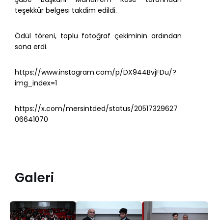
teşekkür belgesi takdim edildi.
Ödül töreni, toplu fotoğraf çekiminin ardından
sona erdi.
https://www.instagram.com/p/DX944BvjFDu/?
img_index=1
https://x.com/mersintded/status/20517329627
06641070
Galeri