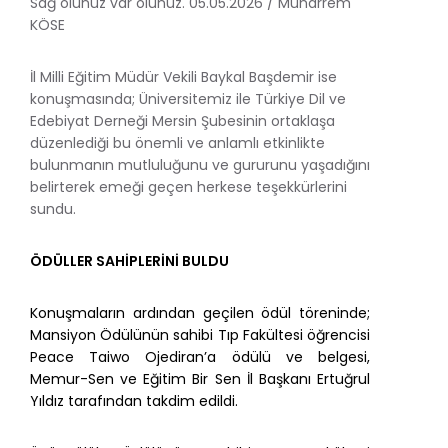
Sağ olunuz var olunuz. 05.05.2026 / Muharrem
KÖSE
İl Milli Eğitim Müdür Vekili Baykal Başdemir ise
konuşmasında; Üniversitemiz ile Türkiye Dil ve
Edebiyat Derneği Mersin Şubesinin ortaklaşa
düzenlediği bu önemli ve anlamlı etkinlikte
bulunmanın mutluluğunu ve gururunu yaşadığını
belirterek emeği geçen herkese teşekkürlerini
sundu.
ÖDÜLLER SAHİPLERİNİ BULDU
Konuşmaların ardından geçilen ödül töreninde;
Mansiyon Ödülünün sahibi Tıp Fakültesi öğrencisi
Peace Taiwo Ojediran’a ödülü ve belgesi,
Memur-Sen ve Eğitim Bir Sen İl Başkanı Ertuğrul
Yıldız tarafından takdim edildi.