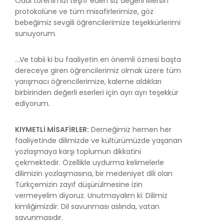
Ödül törenimizi teşrif eden siz değerli Mersin
protokolüne ve tüm misafirlerimize, göz
bebeğimiz sevgili öğrencilerimize teşekkürlerimi
sunuyorum.
…Ve tabii ki bu faaliyetin en önemli öznesi başta
dereceye giren öğrencilerimiz olmak üzere tüm
yarışmacı öğrencilerimize, kaleme aldıkları
birbirinden değerli eserleri için ayrı ayrı teşekkür
ediyorum.
KIYMETLİ MİSAFİRLER:
Derneğimiz hemen her
faaliyetinde dilimizde ve kültürümüzde yaşanan
yozlaşmaya karşı toplumun dikkatini
çekmektedir. Özellikle uydurma kelimelerle
dilimizin yozlaşmasına, bir medeniyet dili olan
Türkçemizin zayıf düşürülmesine izin
vermeyelim diyoruz. Unutmayalım ki: Dilimiz
kimliğimizdir. Dil savunması aslında, vatan
savunmasıdır.