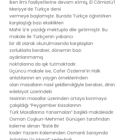
iken ilmi faaliyetlerine devam etmiş, El Câmiatü’l
Mısriyye’de Türkçe dersi
vermeye başlamıştır. Burada Türkçe öğretirken
karşılaştığı bazı eksiklikleri
Mahir İz’e yazdığı mektupla dile getirmiştir. Bu
makale ile Türkçenin yabancı
bir dil olarak okutulmasında karşılaşılan
zorluklarla beraber, dönemin bazı
aydınlanmamış
noktalarına da ışık tutmaktadır.
Üçüncü makale ise, Cafer Özdemir’in Halk
anlatılarının en yaygın örneklerinden
olan masalların nasıl şekillendiğiyle beraber, dinin
edebiyat üzerindeki
tesirinin masallar üzerinden ortaya konmaya
çalışıldığı “Peygamber Kıssalarının
Türk Masallarına Yansımaları” başlıklı makalesidir.
Osman Coşkun-Mehmet Günüşen tarafından
kaleme alınan “Batılı Bir
Kadın Yazarın Kaleminden Osmanlı Sarayında
Anlatılan Üç Masal” serlevhalı