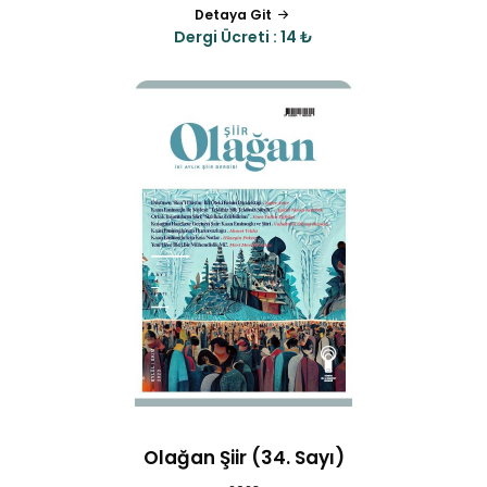
Detaya Git
Dergi Ücreti : 14 ₺
Olağan Şiir (34. Sayı)