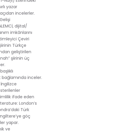
n-Naḫl) Eserindeki
ırlı yazar
çıdan incelerler.
Gelişi
EMCİ, dijital/
lanım imkânlarını
imleyici Çeviri
iirinin Türkçe
ndan geliştirilen
ah” şiirinin üç
ler.
aşlıklı
uk bağlamında inceler.
İngilizce
sterilenler
imlilik ifade eden
iterature: London’s
ondra’daki Türk
İngiltere’ye göç
ler yapar.
ik ve