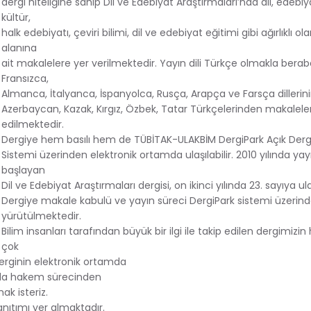
dergi niteliğine sahip Dil ve Edebiyat Araştırmaları’nda dil, edebiya
kültür,
halk edebiyatı, çeviri bilimi, dil ve edebiyat eğitimi gibi ağırlıklı olar
alanına
ait makalelere yer verilmektedir. Yayın dili Türkçe olmakla berabe
Fransızca,
Almanca, İtalyanca, İspanyolca, Rusça, Arapça ve Farsça dillerini
Azerbaycan, Kazak, Kırgız, Özbek, Tatar Türkçelerinden makalele
edilmektedir.
Dergiye hem basılı hem de TÜBİTAK-ULAKBİM DergiPark Açık Derg
Sistemi üzerinden elektronik ortamda ulaşılabilir. 2010 yılında ya
başlayan
Dil ve Edebiyat Araştırmaları dergisi, on ikinci yılında 23. sayıya ul
Dergiye makale kabulü ve yayın süreci DergiPark sistemi üzerin
yürütülmektedir.
Bilim insanları tarafından büyük bir ilgi ile takip edilen dergimizin 
çok
erginin elektronik ortamda
sayıda hakem sürecinden
ak isteriz.
tanıtımı yer almaktadır.