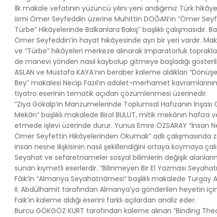
İlk makale vefatının yüzüncü yılını yeni andığımız Türk hikây
ismi Ömer Seyfeddin üzerine Muhittin DOĞAN’ın “Ömer Seyf
Türbe” Hikâyelerinde Balkanlara Bakış” başlıklı çalışmasıdır. 
Ömer Seyfeddin’in hayat hikâyesinde ayrı bir yeri vardır. Ma
ve “Türbe” hikâyeleri merkeze alınarak imparatorluk topra
de manevi yönden nasıl kaybolup gitmeye başladığı gösterilme
ASLAN ve Mustafa KAYA’nın beraber kaleme aldıkları “Dönüşen
Bey” makalesi Necip Fazıl’ın adalet-merhamet kavramlarının
tiyatro eserinin tematik açıdan çözümlenmesi üzerinedir.
“Ziya Gökalp’ın Manzumelerinde Toplumsal Hafızanın İnşası O
Mekân” başlıklı makalede Birol BULUT, mitik mekânın hafıza ve
etmede işlevi üzerinde durur. Yunus Emre ÖZSARAY “İnsan Nesn
Ömer Seyfettin Hikâyelerinden Okumak” adlı çalışmasında zih
insan nesne ilişkisinin nasıl şekillendiğini ortaya koymaya çalış
Seyahat ve sefaretnameler sosyal bilimlerin değişik alanların
sunan kıymetli eserlerdir. “Bilinmeyen Bir El Yazması Seyaha
Fâik’in “Almanya Seyahatnâmesi“ başlıklı makalede Turgay A
II. Abdülhamit tarafından Almanya’ya gönderilen heyetin içi
Faik’in kaleme aldığı eserini farklı açılardan analiz eder.
Burcu GÖKGÖZ KURT tarafından kaleme alınan “Binding The