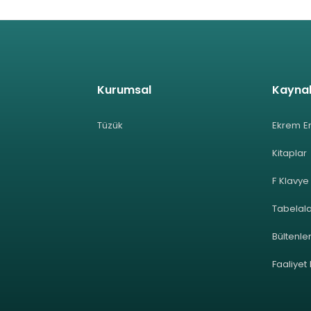
Kurumsal
Kayna
Tüzük
Ekrem E
Kitaplar
F Klavye
Tabelal
Bültenle
Faaliyet