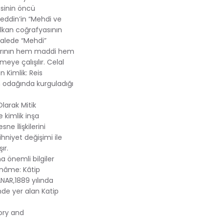
esinin öncü
eddin’in “Mehdi ve
Balkan coğrafyasının
kalede “Mehdi”
klarının hem maddi hem
ye çalışılır. Celal
 Kimlik: Reis
 odağında kurguladığı
larak Mitik
 kimlik inşa
e İlişkilerini
niyet değişimi ile
ır.
a önemli bilgiler
tnâme: Kâtip
NAR,1889 yılında
nde yer alan Katip
ory and