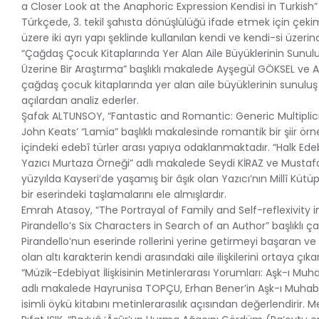
a Closer Look at the Anaphoric Expression Kendisi in Turkish
Türkçede, 3. tekil şahısta dönüşlülüğü ifade etmek için çeki
üzere iki ayrı yapı şeklinde kullanılan kendi ve kendi-si üzerin
“Çağdaş Çocuk Kitaplarında Yer Alan Aile Büyüklerinin Sunulu
Üzerine Bir Araştırma” başlıklı makalede Ayşegül GÖKSEL ve Al
çağdaş çocuk kitaplarında yer alan aile büyüklerinin sunuluş b
açılardan analiz ederler.
Şafak ALTUNSOY, “Fantastic and Romantic: Generic Multiplici
John Keats’ “Lamia” başlıklı makalesinde romantik bir şiir örn
içindeki edebî türler arası yapıya odaklanmaktadır. “Halk Ed
Yazıcı Murtaza Örneği” adlı makalede Seydi KİRAZ ve Mustafa
yüzyılda Kayseri’de yaşamış bir âşık olan Yazıcı’nın Millî Kütü
bir eserindeki taşlamalarını ele almışlardır.
Emrah Atasoy, “The Portrayal of Family and Self-reflexivity in
Pirandello’s Six Characters in Search of an Author” başlıklı ç
Pirandello’nun eserinde rollerini yerine getirmeyi başaran v
olan altı karakterin kendi arasındaki aile ilişkilerini ortaya çıkar
“Müzik-Edebiyat İlişkisinin Metinlerarası Yorumları: Aşk-ı Mu
adlı makalede Hayrunisa TOPÇU, Erhan Bener’in Aşk-ı Muha
isimli öykü kitabını metinlerarasılık açısından değerlendirir