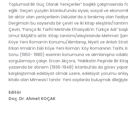
Toplumsal Bir Güç Olarak Yeniçeriler” başlıklı çalışmasında fa
eğilir. Geçen yüzyılın İstanbul’unda siyasi, sosyal ve ekonom
bir aktör olan yeniçerilerin Üsküdar’da iz bırakmış olan faaliye
Dergimizin bu sayısında bir çeviri ve iki kitap eleştirisi/tanıtı
Çeviri, “Farsça İki Tarihî Metinde Efrasiyab’ın Türkçe Adı” başlığ
Umut BAŞAR’a aittir. Kitap tanıtımı/eleştirisinde Mehmet Şam
Köye Yeni Roman’ın Konumu/Alımlanışı, Niyeti ve Anlatı Stratej
Erkan Irmak’ın Eski Köye Yeni Roman: Köy Romanının Tarihi, 
Sonu (1950- 1980) eserinin konumuna ve alımlanışına odakla
sorgulamaya çalışır. Ercan Akçora, “Hakikatin Peşinde Bir Kita
yazısında bir dönem (1936-1948) İstanbul’da da görev yapa
karşılaştırmalı edebiyat olmak üzere, edebiyat yorumu anlayış
kitabı olan Mimesis’i tanıtır. Yeni sayılarda buluşmak dileğiyl
Editör
Doç. Dr. Ahmet KOÇAK