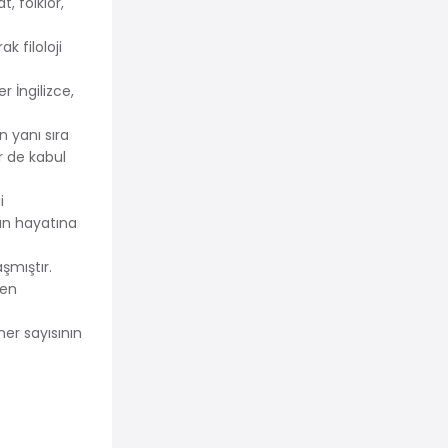
t, folklor,
ak filoloji
r İngilizce,
n yanı sıra
r de kabul
i
yın hayatına
aşmıştır.
den
her sayısının