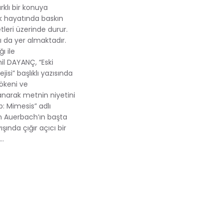
rklı bir konuya
ik hayatında baskın
tleri üzerinde durur.
mı da yer almaktadır.
ı ile
il DAYANÇ, “Eski
isi” başlıklı yazısında
Kökeni ve
narak metnin niyetini
p: Mimesis” adlı
n Auerbach’ın başta
ında çığır açıcı bir
e…