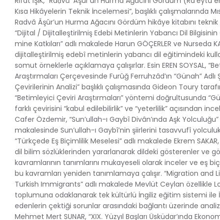
Rıfat IŞIK, “Raḍvâ ʻÂşûr’un Hurma Ağacını Gördüm (Ra’eytu e
Kısa Hikâyelerin Teknik İncelemesi”, başlıklı çalışmalarında Mıs
Radvâ Âşûr’un Hurma Ağacını Gördüm hikâye kitabını teknik a
“Dijital / Dijitalleştirilmiş Edebi Metinlerin Yabancı Dil Bilgisinin 
mine Katkıları” adlı makalede Harun GÖÇERLER ve Nurseda KAL
dijitalleştirilmiş edebî metinlerin yabancı dil eğitimindeki kul
somut örneklerle açıklamaya çalışırlar. Esin EREN SOYSAL, “Bet
Araştırmaları Çerçevesinde Furûğ Ferruhzâd’ın “Günah” Adlı Ş
Çevirilerinin Analizi” başlıklı çalışmasında Gideon Toury tarafı
“Betimleyici Çeviri Araştırmaları” yöntemi doğrultusunda “Gün
farklı çevirisini “kabul edilebilirlik” ve “yeterlilik” açısından ince
Cafer Özdemir, “Sun’ullah-ı Gaybî Divân’ında Aşk Yolculuğu” b
makalesinde Sun’ullah-ı Gaybî’nin şiirlerini tasavvufî yolcul
“Türkçede Eş Biçimlilik Meselesi” adlı makalede Ekrem SAKAR, 
dil bilim sözlüklerinden yararlanarak dildeki gösterenler ve gö
kavramlarının tanımlarını mukayeseli olarak inceler ve eş biç
bu kavramları yeniden tanımlamaya çalışır. “Migration and L
Turkish Immigrants” adlı makalede Mevlüt Ceylan özellikle L
toplumuna odaklanarak tek kültürlü İngiliz eğitim sistemi ile 
edenlerin çektiği sorunlar arasındaki bağlantı üzerinde analiz
Mehmet Mert SUNAR, “XIX. Yüzyıl Başları Üsküdar’ında Ekonom