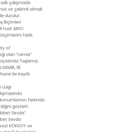
” adlı çalışmada
msiz ve çekimli olmak
de durulur.
ş Biçimleri
i Fuat ARICI
içimlerini farklı
ty of
eği olan “Lamia”
ebiyatında Taşlama:
 DEMİR, 18.
phane’de kayıtlı
 Luigi
alışmasında
e konumlarının farkında
dığını gösterir.
habbet Sevda”
bbet Sevda
. Mesut KÖKSOY ve