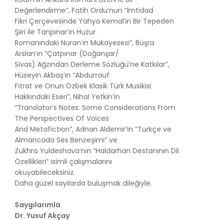
Değerlendirme”, Fatih Ordu’nun “İmtidad
Fikri Çerçevesinde Yahya Kemal’in Bir Tepeden
Şiiri ile Tanpınar’ın Huzur
Romanındaki Nuran’ın Mukayesesi”, Büşra
Arslan’ın “Çatpınar (Doğanşar/
Sivas) Ağzından Derleme Sözlüğü’ne Katkılar”,
Hüseyin Akbaş’ın “Abdurrauf
Fıtrat ve Onun Özbek Klasik Türk Musikisi
Hakkındaki Eseri”, Nihal Yetkin’in
“Translator’s Notes: Some Considerations From
The Perspectives Of Voices
And Metafictıon”, Adnan Aldemir’in “Türkçe ve
Almancada Ses Benzeşimi” ve
Zukhra Yuldeshava’nın “Haldarhan Destanının Dil
Özellikleri” isimli çalışmalarını
okuyabileceksiniz.
Daha güzel sayılarda buluşmak dileğiyle.
Saygılarımla
Dr. Yusuf Akçay