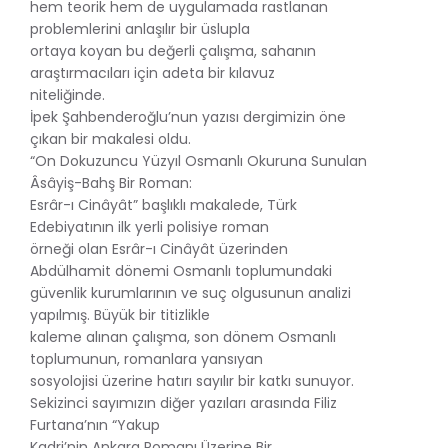
hem teorik hem de uygulamada rastlanan
problemlerini anlaşılır bir üslupla
ortaya koyan bu değerli çalışma, sahanın
araştırmacıları için adeta bir kılavuz
niteliğinde.
İpek Şahbenderoğlu’nun yazısı dergimizin öne
çıkan bir makalesi oldu.
“On Dokuzuncu Yüzyıl Osmanlı Okuruna Sunulan
Âsâyiş-Bahş Bir Roman:
Esrâr-ı Cinâyât” başlıklı makalede, Türk
Edebiyatının ilk yerli polisiye roman
örneği olan Esrâr-ı Cinâyât üzerinden
Abdülhamit dönemi Osmanlı toplumundaki
güvenlik kurumlarının ve suç olgusunun analizi
yapılmış. Büyük bir titizlikle
kaleme alınan çalışma, son dönem Osmanlı
toplumunun, romanlara yansıyan
sosyolojisi üzerine hatırı sayılır bir katkı sunuyor.
Sekizinci sayımızın diğer yazıları arasında Filiz
Furtana’nın “Yakup
Kadri’nin Ankara Romanı Üzerine Bir