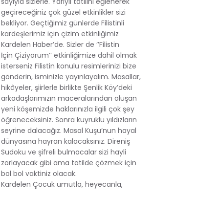
sayıyla sizlerle. Yarıyıl tatilini eğlenerek
geçireceğiniz çok güzel etkinlikler sizi
bekliyor. Geçtiğimiz günlerde Filistinli
kardeşlerimiz için çizim etkinliğimiz
Kardelen Haber’de. Sizler de ‘’Filistin
İçin Çiziyorum’’ etkinliğimize dahil olmak
isterseniz Filistin konulu resimlerinizi bize
gönderin, isminizle yayınlayalım. Masallar,
hikâyeler, şiirlerle birlikte Şenlik Köy’deki
arkadaşlarımızın maceralarından oluşan
yeni köşemizde haklarınızla ilgili çok şey
öğreneceksiniz. Sonra kuyruklu yıldızların
seyrine dalacağız. Masal Kuşu’nun hayal
dünyasına hayran kalacaksınız. Direniş
Sudoku ve şifreli bulmacalar sizi hayli
zorlayacak gibi ama tatilde çözmek için
bol bol vaktiniz olacak.
Kardelen Çocuk umutla, heyecanla,