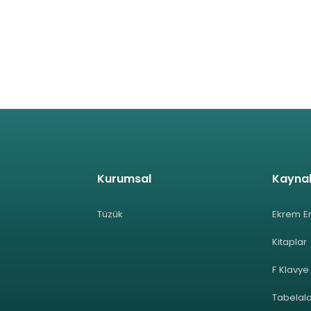
Kurumsal
Kayna
Tüzük
Ekrem E
Kitaplar
F Klavye
Tabelal