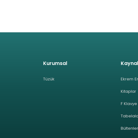
Kurumsal
Kayna
Tüzük
Ekrem E
Kitaplar
F Klavye
Tabelal
Bültenle