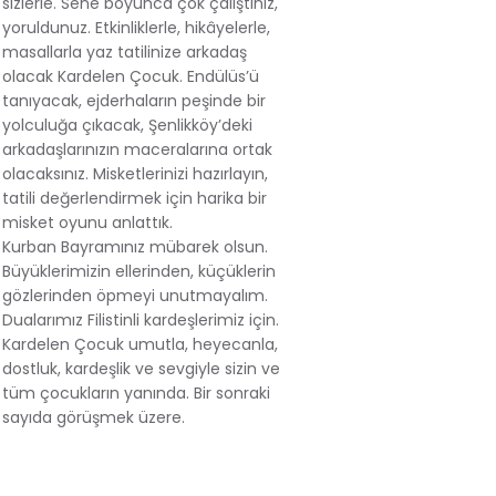
sizlerle. Sene boyunca çok çalıştınız,
yoruldunuz. Etkinliklerle, hikâyelerle,
masallarla yaz tatilinize arkadaş
olacak Kardelen Çocuk. Endülüs’ü
tanıyacak, ejderhaların peşinde bir
yolculuğa çıkacak, Şenlikköy’deki
arkadaşlarınızın maceralarına ortak
olacaksınız. Misketlerinizi hazırlayın,
tatili değerlendirmek için harika bir
misket oyunu anlattık.
Kurban Bayramınız mübarek olsun.
Büyüklerimizin ellerinden, küçüklerin
gözlerinden öpmeyi unutmayalım.
Dualarımız Filistinli kardeşlerimiz için.
Kardelen Çocuk umutla, heyecanla,
dostluk, kardeşlik ve sevgiyle sizin ve
tüm çocukların yanında. Bir sonraki
sayıda görüşmek üzere.